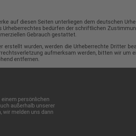
erke auf diesen Seiten unterliegen dem deutschen Urheb
s Urheberrechtes bedürfen der schriftlichen Zustimmung
ommerziellen Gebrauch gestattet.
er erstellt wurden, werden die Urheberrechte Dritter be
errechtsverletzung aufmerksam werden, bitten wir um
ehend entfernen.
in einem persönlichen
auch außerhalb unserer
, wir melden uns dann