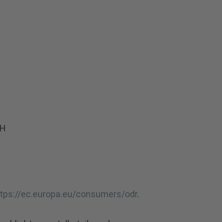
bH
tps://ec.europa.eu/consumers/odr
.