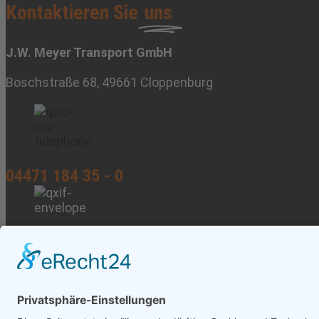
Kontaktieren Sie
uns
J.W. Meyer Transport GmbH
Boschstraße 68, 49661 Cloppenburg
04471 184 35 - 0
info@meyer-transport.de